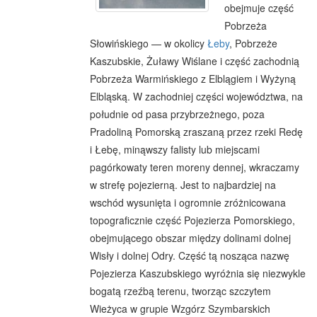
obejmuje część
Pobrzeża
Słowińskiego — w okolicy
Łeby
, Pobrzeże
Kaszubskie, Żuławy Wiślane i część zachodnią
Pobrzeża Warmińskiego z Elblągiem i Wyżyną
Elbląską. W zachodniej części województwa, na
południe od pasa przybrzeżnego, poza
Pradoliną Pomorską zraszaną przez rzeki Redę
i Łebę, minąwszy falisty lub miejscami
pagórkowaty teren moreny dennej, wkraczamy
w strefę pojezierną. Jest to najbardziej na
wschód wysunięta i ogromnie zróżnicowana
topograficznie część Pojezierza Pomorskiego,
obejmującego obszar między dolinami dolnej
Wisły i dolnej Odry. Część tą nosząca nazwę
Pojezierza Kaszubskiego wyróżnia się niezwykle
bogatą rzeźbą terenu, tworząc szczytem
Wieżyca w grupie Wzgórz Szymbarskich