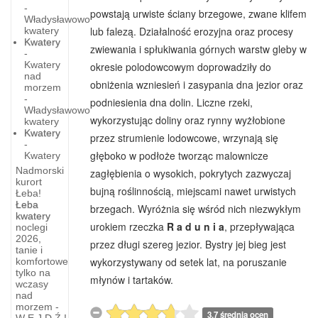
-
powstają urwiste ściany brzegowe, zwane klifem
Władysławowo
lub falezą. Działalność erozyjna oraz procesy
kwatery
Kwatery
zwiewania i spłukiwania górnych warstw gleby w
-
Kwatery
okresie polodowcowym doprowadziły do
nad
obniżenia wzniesień i zasypania dna jezior oraz
morzem
-
podniesienia dna dolin. Liczne rzeki,
Władysławowo
wykorzystując doliny oraz rynny wyżłobione
kwatery
Kwatery
przez strumienie lodowcowe, wrzynają się
-
głęboko w podłoże tworząc malownicze
Kwatery
Nadmorski
zagłębienia o wysokich, pokrytych zazwyczaj
kurort
bujną roślinnością, miejscami nawet urwistych
Łeba!
Łeba
brzegach. Wyróżnia się wśród nich niezwykłym
kwatery
urokiem rzeczka
R a d u n i a
, przepływająca
noclegi
Ustrój
2026,
przez długi szereg jezior. Bystry jej bieg jest
Społeczno-
tanie i
wykorzystywany od setek lat, na poruszanie
komfortowe
Polityczny
tylko na
młynów i tartaków.
wczasy
USTRÓJ
nad
SPOŁECZNO-
morzem -
3.7 średnia ocen