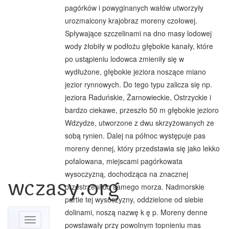
pagórków i powyginanych wałów utworzyły
urozmaicony krajobraz moreny czołowej.
Spływające szczelinami na dno masy lodowej
wody żłobiły w podłożu głębokie kanały, które
po ustąpieniu lodowca zmieniły się w
wydłużone, głębokie jeziora noszące miano
jezior rynnowych. Do tego typu zalicza się np.
jeziora Raduńskie, Żarnowieckie, Ostrzyckie i
bardzo ciekawe, przeszło 50 m głębokie jezioro
Wdzydze, utworzone z dwu skrzyżowanych ze
sobą rynien. Dalej na północ występuje pas
moreny dennej, który przedstawia się jako lekko
pofalowana, miejscami pagórkowata
wysoczyzną, dochodząca na znacznej
wczasy.org
przestrzeni do samego morza. Nadmorskie
partie tej wysoczyzny, oddzielone od siebie
dolinami, noszą nazwę k ę p. Moreny denne
Toggle
powstawały przy powolnym topnieniu mas