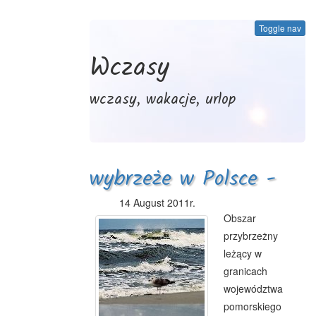
Toggle nav
Wczasy
wczasy, wakacje, urlop
wybrzeże w Polsce -
charakterystyka
14 August 2011r.
Obszar
przybrzeżny
leżący w
granicach
województwa
pomorskiego