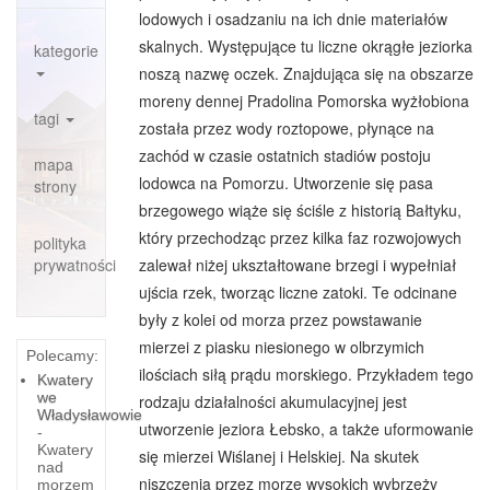
navigation
lodowych i osadzaniu na ich dnie materiałów
skalnych. Występujące tu liczne okrągłe jeziorka
kategorie
noszą nazwę oczek. Znajdująca się na obszarze
moreny dennej Pradolina Pomorska wyżłobiona
tagi
została przez wody roztopowe, płynące na
zachód w czasie ostatnich stadiów postoju
mapa
lodowca na Pomorzu. Utworzenie się pasa
strony
brzegowego wiąże się ściśle z historią Bałtyku,
który przechodząc przez kilka faz rozwojowych
polityka
prywatności
zalewał niżej ukształtowane brzegi i wypełniał
ujścia rzek, tworząc liczne zatoki. Te odcinane
były z kolei od morza przez powstawanie
mierzei z piasku niesionego w olbrzymich
Polecamy:
ilościach siłą prądu morskiego. Przykładem tego
Kwatery
we
rodzaju działalności akumulacyjnej jest
Władysławowie
utworzenie jeziora Łebsko, a także uformowanie
-
Kwatery
się mierzei Wiślanej i Helskiej. Na skutek
nad
niszczenia przez morze wysokich wybrzeży
morzem