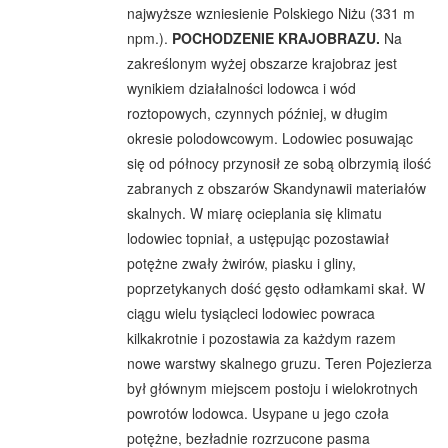
najwyższe wzniesienie Polskiego Niżu (331 m
npm.).
POCHODZENIE KRAJOBRAZU.
Na
zakreślonym wyżej obszarze krajobraz jest
wynikiem działalności lodowca i wód
roztopowych, czynnych później, w długim
okresie polodowcowym. Lodowiec posuwając
się od północy przynosił ze sobą olbrzymią ilość
zabranych z obszarów Skandynawii materiałów
skalnych. W miarę ocieplania się klimatu
lodowiec topniał, a ustępując pozostawiał
potężne zwały żwirów, piasku i gliny,
poprzetykanych dość gęsto odłamkami skał. W
ciągu wielu tysiącleci lodowiec powraca
kilkakrotnie i pozostawia za każdym razem
nowe warstwy skalnego gruzu. Teren Pojezierza
był głównym miejscem postoju i wielokrotnych
powrotów lodowca. Usypane u jego czoła
potężne, bezładnie rozrzucone pasma