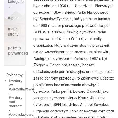
kategorie
była Łeba, od 1969 r. — Smołdzino. Pierwszym
dyrektorem Słowińskiego Parku Narodowego
tagi
był Stanisław Tyszec-ki, który pełnił tę funkcję
do 1968 r., autor pierwszego przewodnika po
mapa
SPN. W 1. 1968-80 funkcję dyrektora Parku
strony
sprawował dr inż. Jan Wróbel, znakomity
organizator, który w dużym stopniu przyczynił
polityka
się do wszechstronnego rozwoju tej placówki.
prywatności
Następnym dyrektorem Parku do 1987 r. był
Zbigniew Getler, posiadający bogate
doświadczenie administracyjne oraz znajomość
Polecamy:
zasad ochrony przyrody. Po Zbigniewie Getlerze
Kwatery
przejściowo bez mianowania obowiązki
we
Władysławowie
dyrektora Parku pełnili: Edward Cichocki jako
-
zastępca dyrektora i Jerzy Krauz. Aktualnie
Kwatery
nad
dyrektorem SPN jest dr inż. Andrzej Kawalec.
morzem
-
Organem doradczym i opiniodawczym dyrektora
Władysławowo
jest Rada Parku, powoływana przez ministra na