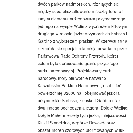
dwóch parków nadmorskich, różniących się
między sobą ukształtowaniem rzeźby terenu i
innymi elementami środowiska przyrodniczego:
jednego na wyspie Wolin z wybrzeżem klifowym,
drugiego w rejonie jezior przymorskich Łebsko i
Gardno z wybrzeżem płaskim. W czerwcu 1946
r. zebrała się specjalna komisja powołana przez
Państwową Radę Ochrony Przyrody, której
celem było opracowanie granic przyszłego
parku narodowegoj. Projektowany park
narodowy, który pierwotnie nazwano
Kaszubskim Parkiem Narodowym, miał mieć
powierzchnię 32000 ha i obejmować jeziora
przymorskie Sarbsko, Łebsko i Gardno oraz
dwa innego pochodzenia jeziora: Dołgie Wielkiej
Dołgie Małe, mierzeję tych jezior, miejscowości
Kluki i Smołdzino, wzgórze Rowokół oraz
obszar moren czołowych uformowanych w łuk