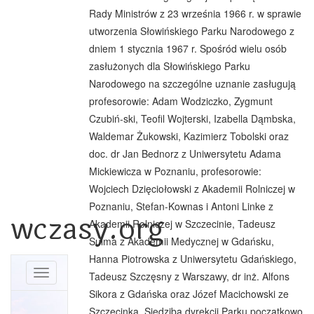
Rady Ministrów z 23 września 1966 r. w sprawie
utworzenia Słowińskiego Parku Narodowego z
dniem 1 stycznia 1967 r. Spośród wielu osób
zasłużonych dla Słowińskiego Parku
Narodowego na szczególne uznanie zasługują
profesorowie: Adam Wodziczko, Zygmunt
Czubiń-ski, Teofil Wojterski, Izabella Dąmbska,
Waldemar Żukowski, Kazimierz Tobolski oraz
doc. dr Jan Bednorz z Uniwersytetu Adama
Mickiewicza w Poznaniu, profesorowie:
Wojciech Dzięciołowski z Akademii Rolniczej w
Poznaniu, Stefan-Kownas i Antoni Linke z
wczasy.org
Akademii Rolniczej w Szczecinie, Tadeusz
Sulma z Akademii Medycznej w Gdańsku,
Hanna Piotrowska z Uniwersytetu Gdańskiego,
Toggle
Tadeusz Szczęsny z Warszawy, dr inż. Alfons
navigation
Sikora z Gdańska oraz Józef Macichowski ze
Szczecinka. Siedzibą dyrekcji Parku początkowo