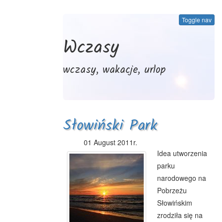
Toggle nav
Wczasy
wczasy, wakacje, urlop
Słowiński Park
Narodowy - zarys
01 August 2011r.
Idea utworzenia
historii utworzenia
parku
narodowego na
Pobrzeżu
Słowińskim
zrodziła się na