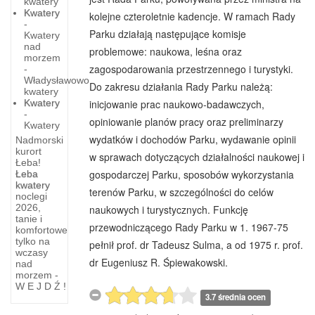
kwatery
Kwatery
kolejne czteroletnie kadencje. W ramach Rady
-
Parku działają następujące komisje
Kwatery
nad
problemowe: naukowa, leśna oraz
morzem
zagospodarowania przestrzennego i turystyki.
-
Władysławowo
Do zakresu działania Rady Parku należą:
kwatery
Kwatery
inicjowanie prac naukowo-badawczych,
-
opiniowanie planów pracy oraz preliminarzy
Kwatery
wydatków i dochodów Parku, wydawanie opinii
Nadmorski
kurort
w sprawach dotyczących działalności naukowej i
Łeba!
Słowiński
gospodarczej Parku, sposobów wykorzystania
Łeba
Park
kwatery
terenów Parku, w szczególności do celów
noclegi
Narodowy
2026,
naukowych i turystycznych. Funkcję
tanie i
-
przewodniczącego Rady Parku w 1. 1967-75
komfortowe
tylko na
pełnił prof. dr Tadeusz Sulma, a od 1975 r. prof.
Idea
wczasy
utworzenia
dr Eugeniusz R. Śpiewakowski.
nad
parku
morzem -
W E J D Ź !
narodowego
3.7 średnia ocen
na