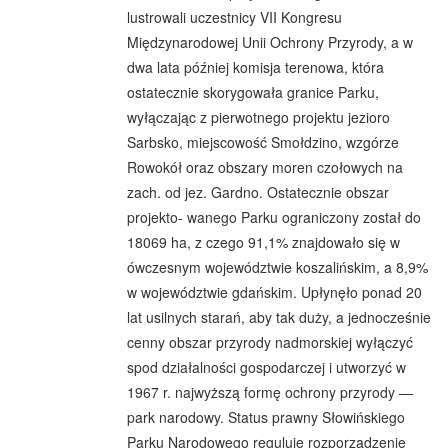
lustrowali uczestnicy VII Kongresu
Międzynarodowej Unii Ochrony Przyrody, a w
dwa lata później komisja terenowa, która
ostatecznie skorygowała granice Parku,
wyłączając z pierwotnego projektu jezioro
Sarbsko, miejscowość Smołdzino, wzgórze
Rowokół oraz obszary moren czołowych na
zach. od jez. Gardno. Ostatecznie obszar
projekto- wanego Parku ograniczony został do
18069 ha, z czego 91,1% znajdowało się w
ówczesnym województwie koszalińskim, a 8,9%
w województwie gdańskim. Upłynęło ponad 20
lat usilnych starań, aby tak duży, a jednocześnie
cenny obszar przyrody nadmorskiej wyłączyć
spod działalności gospodarczej i utworzyć w
1967 r. najwyższą formę ochrony przyrody —
park narodowy. Status prawny Słowińskiego
Parku Narodowego reguluje rozporządzenie