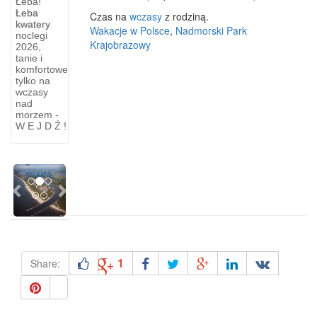
Łeba!
Wyspy
Łeba
Czas na
wczasy
z rodziną.
kwatery
i
Wakacje w Polsce
,
Nadmorski Park
noclegi
Krajobrazowy
miejscowości
2026,
tanie i
komfortowe
Wyspa
tylko na
Uznam
wczasy
w
nad
zniemczeniu
morzem -
W E J D Ź !
Usedom
i jej
główne
Previous
Next
miasto,
1
Share: