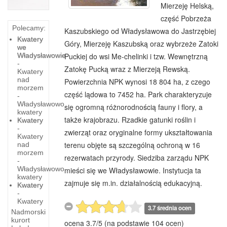
Mierzeję Helską,
część Pobrzeża
Polecamy:
Kaszubskiego od Władysławowa do Jastrzębiej
Kwatery
Góry, Mierzeję Kaszubską oraz wybrzeże Zatoki
we
Władysławowie
Puckiej do wsi Me-chelinki i tzw. Wewnętrzną
-
Zatokę Pucką wraz z Mierzeją Rewską.
Kwatery
nad
Powierzchnia NPK wynosi 18 804 ha, z czego
morzem
część lądowa to 7452 ha. Park charakteryzuje
-
Władysławowo
się ogromną różnorodnością fauny i flory, a
kwatery
także krajobrazu. Rzadkie gatunki roślin i
Kwatery
-
zwierząt oraz oryginalne formy ukształtowania
Kwatery
terenu objęte są szczególną ochroną w 16
nad
morzem
rezerwatach przyrody. Siedziba zarządu NPK
-
Władysławowo
mieści się we Władysławowie. Instytucja ta
kwatery
zajmuje się m.in. działalnością edukacyjną.
Kwatery
-
Kwatery
3.7 średnia ocen
Nadmorski
kurort
ocena
3.7
/
5
(na podstawie
104
ocen)