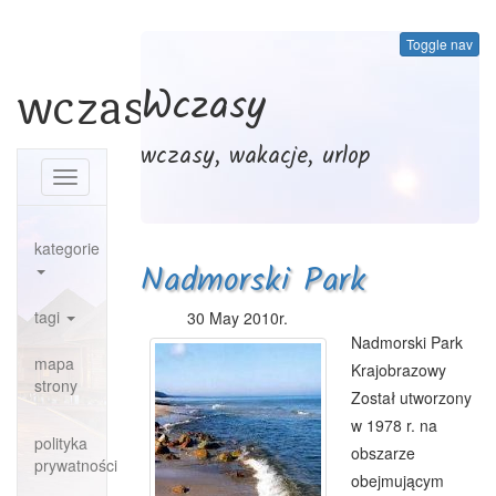
Toggle nav
wczasy.org
Wczasy
wczasy, wakacje, urlop
Toggle
navigation
kategorie
Nadmorski Park
Krajobrazowy
tagi
30 May 2010r.
Nadmorski Park
mapa
Krajobrazowy
strony
Został utworzony
w 1978 r. na
polityka
obszarze
prywatności
obejmującym