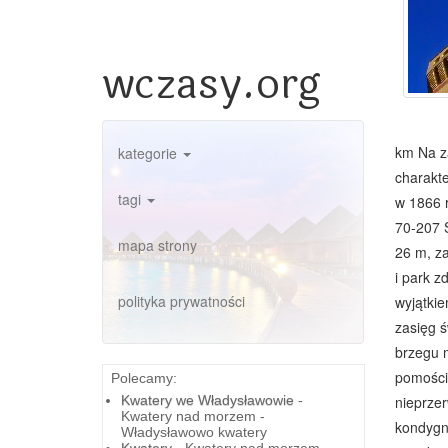
wczasy.org
km Na z
kategorie
charakt
tagi
w 1866 
70-207 S
mapa strony
26 m, za
i park z
polityka prywatności
wyjątki
zasięg ś
brzegu 
pomoście
Polecamy:
Kwatery we Władysławowie
-
nieprze
Kwatery nad morzem -
kondygna
Władysławowo kwatery
Kwatery
- Kwatery nad morzem -