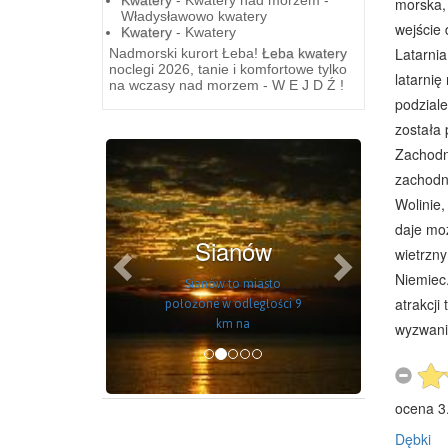
morska,
Władysławowo kwatery
wejście 
Kwatery
- Kwatery
Latarni
Nadmorski kurort Łeba!
Łeba kwatery
noclegi 2026, tanie i komfortowe tylko
latarnię
na wczasy nad morzem - W E J D Ź !
podziale
została
Previous
Next
Zachodni
zachodni
Wolinie,
daje mo
Sianów
wietrzny
Niemiec.
Sianów to miasto
położone w odległości 9
atrakcji
km na
wyzwania
ocena
3
Dębki