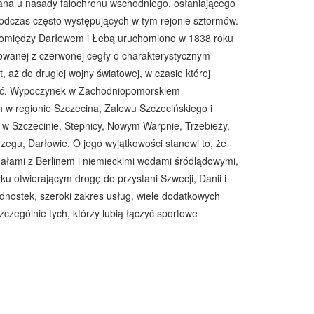
ana u nasady falochronu wschodniego, osłaniającego
 podczas często występujących w tym rejonie sztormów.
 Pomiędzy Darłowem i Łebą uruchomiono w 1838 roku
udowanej z czerwonej cegły o charakterystycznym
, aż do drugiej wojny światowej, w czasie której
ność. Wypoczynek w Zachodniopomorskiem
h w regionie Szczecina, Zalewu Szczecińskiego i
 w Szczecinie, Stepnicy, Nowym Warpnie, Trzebieży,
egu, Darłowie. O jego wyjątkowości stanowi to, że
ałami z Berlinem i niemieckimi wodami śródlądowymi,
u otwierającym drogę do przystani Szwecji, Danii i
dnostek, szeroki zakres usług, wiele dodatkowych
zczególnie tych, którzy lubią łączyć sportowe