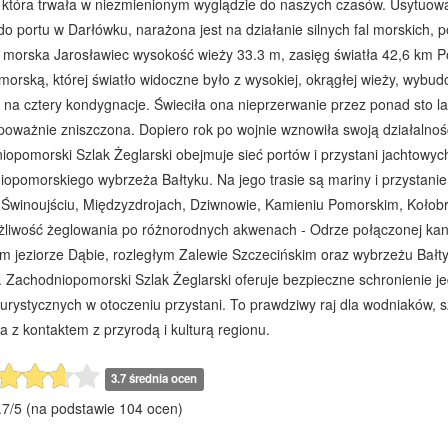
 która trwała w niezmienionym wyglądzie do naszych czasów. Usytuow
do portu w Darłówku, narażona jest na działanie silnych fal morskich,
a morska Jarosławiec wysokość wieży 33.3 m, zasięg światła 42,6 km
 morską, której światło widoczne było z wysokiej, okrągłej wieży, wyb
 na cztery kondygnacje. Świeciła ona nieprzerwanie przez ponad sto lat
 poważnie zniszczona. Dopiero rok po wojnie wznowiła swoją działal
opomorski Szlak Żeglarski obejmuje sieć portów i przystani jachtowyc
opomorskiego wybrzeża Bałtyku. Na jego trasie są mariny i przystanie
 Świnoujściu, Międzyzdrojach, Dziwnowie, Kamieniu Pomorskim, Kołobrz
żliwość żeglowania po różnorodnych akwenach - Odrze połączonej kan
m jeziorze Dąbie, rozległym Zalewie Szczecińskim oraz wybrzeżu Bałtyk
 Zachodniopomorski Szlak Żeglarski oferuje bezpieczne schronienie je
 turystycznych w otoczeniu przystani. To prawdziwy raj dla wodniaków, s
 z kontaktem z przyrodą i kulturą regionu.
3.7 średnia ocen
.7
/
5
(na podstawie
104
ocen)