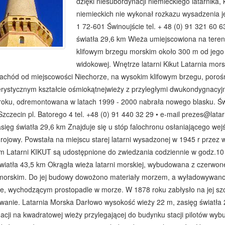
dzięki niesubordynacji niemieckiego latarnika,
niemieckich nie wykonał rozkazu wysadzenia j
1 72-601 Świnoujście tel. + 48 (0) 91 321 60 
światła 29,6 km Wieża umiejscowiona na tere
klifowym brzegu morskim około 300 m od jego l
widokowej. Wnętrze latarni Kikut Latarnia mor
achód od miejscowości Niechorze, na wysokim klifowym brzegu, porośn
erystycznym kształcie ośmiokątnejwieży z przyległymi dwukondygnacy
roku, odremontowana w latach 1999 - 2000 nabrała nowego blasku. Świ
zczecin pl. Batorego 4 tel. +48 (0) 91 440 32 29 • e-mail prezes@lat
sięg światła 29,6 km Znajduje się u stóp falochronu osłaniającego wejś
drojowy. Powstała na miejscu starej latarni wysadzonej w 1945 r przez 
em Latarni KIKUT są udostępnione do zwiedzania codziennie w godz.10
wiatła 43,5 km Okrągła wieża latarni morskiej, wybudowana z czerwon
morskim. Do jej budowy dowożono materiały morzem, a wyładowywano 
, wychodzącym prostopadle w morze. W 1878 roku zabłysło na jej szczy
rwanie. Latarnia Morska Darłowo wysokość wieży 22 m, zasięg światła
cji na kwadratowej wieży przylegającej do budynku stacji pilotów wyb