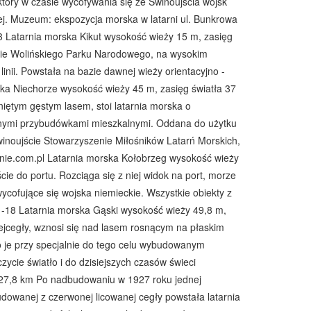
 który w czasie wycofywania się ze Świnoujścia wojsk
ej. Muzeum: ekspozycja morska w latarni ul. Bunkrowa
63 Latarnia morska Kikut wysokość wieży 15 m, zasięg
nie Wolińskiego Parku Narodowego, na wysokim
inii. Powstała na bazie dawnej wieży orientacyjno -
ska Niechorze wysokość wieży 45 m, zasięg światła 37
iętym gęstym lasem, stoi latarnia morska o
jnymi przybudówkami mieszkalnymi. Oddana do użytku
noujście Stowarzyszenie Miłośników Latarń Morskich,
arnie.com.pl Latarnia morska Kołobrzeg wysokość wieży
cie do portu. Rozciąga się z niej widok na port, morze
wycofujące się wojska niemieckie. Wszystkie obiekty z
 -18 Latarnia morska Gąski wysokość wieży 49,8 m,
ejcegły, wznosi się nad lasem rosnącym na płaskim
je przy specjalnie do tego celu wybudowanym
cie światło i do dzisiejszych czasów świeci
 27,8 km Po nadbudowaniu w 1927 roku jednej
udowanej z czerwonej licowanej cegły powstała latarnia