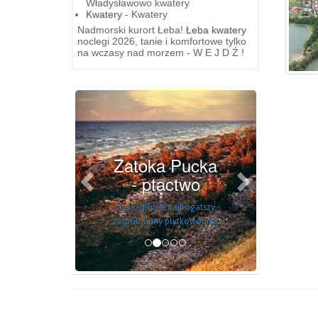
Władysławowo kwatery
Kwatery
- Kwatery
Nadmorski kurort Łeba!
Łeba kwatery
noclegi 2026, tanie i komfortowe tylko
na wczasy nad morzem - W E J D Ź !
Previous
Next
Zatoka Pucka
- ptactwo
Niewątpliwie najbogatszy
zespół fauny płytkowodnej