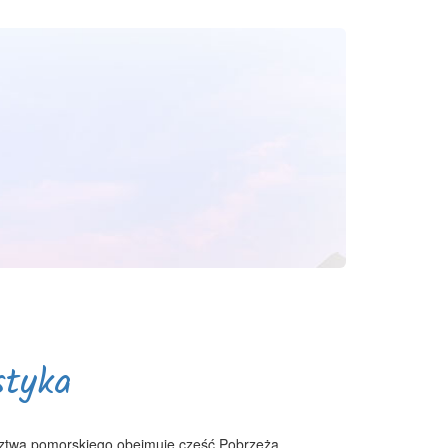
styka
dztwa pomorskiego obejmuje część Pobrzeża