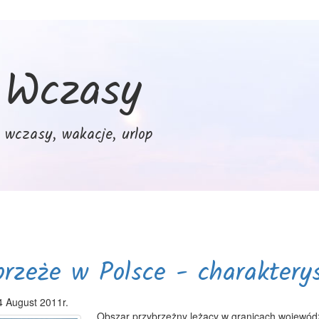
Wczasy
wczasy, wakacje, urlop
rzeże w Polsce - charaktery
4 August 2011r.
Obszar przybrzeżny leżący w granicach wojewó