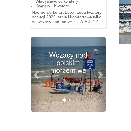
Władysławowo kwatery
Kwatery
- Kwatery
Nadmorski kurort Łeba!
Łeba kwatery
noclegi 2026, tanie i komfortowe tylko
na wczasy nad morzem - W E J D Ź !
Previous
Next
Wczasy nad
polskim
morzem we
Wczasy nad polskim
morzem w mieście
Władysławowo u