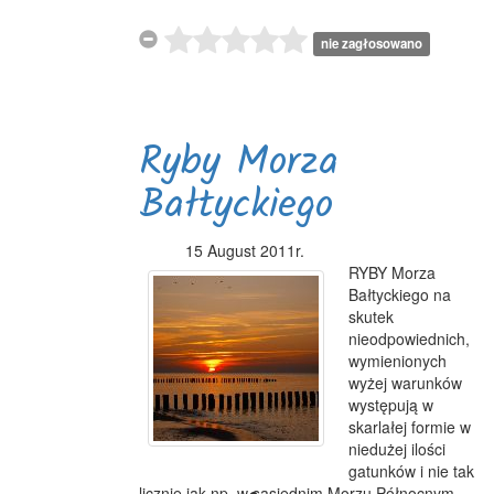
nie zagłosowano
Ryby Morza
Bałtyckiego
15 August 2011r.
RYBY Morza
Bałtyckiego na
skutek
nieodpowiednich,
wymienionych
wyżej warunków
występują w
skarlałej formie w
niedużej ilości
gatunków i nie tak
licznie jak np. w sąsiednim Morzu Północnym.