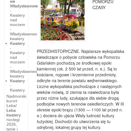
POMORZU
we
Władysławowie
CZASY
-
Kwatery
nad
morzem
-
Władysławowo
kwatery
Kwatery
-
PRZEDHISTORYCZNE. Najstarsze wykopaliska
Kwatery
świadczące o pobycie człowieka na Pomorzu
nad
morzem
Gdańskim pochodzą ze środkowej epoki
-
kamiennej (ok. 2 500 lat przed, n. e.). Są to
Władysławowo
kościane, rogowe i krzemienne przedmioty,
kwatery
odkryte na terenie powiatu wejherowskiego.
Kwatery
-
Liczne wykopaliska pochodzące z następnych
Kwatery
wieków mówią, iż ziemia ta nawiedzana była
Nadmorski
przez różne ludy, szukające dla siebie drogą
kurort
podbojów nowych terenów osiedleńczych. W III
Łeba!
Dno
okresie epoki brązu (1300 — 1100 lat przed n.
Łeba
Brzeg
kwatery
e.) dociera do ujścia Wisły ludność kultury
pradoliny
noclegi
klifowy
łużyckiej. Dochodzi do utworzenia się tu
Łeby
2026,
odrębnej, lokalnej grupy tej kultury.
pod
tanie i