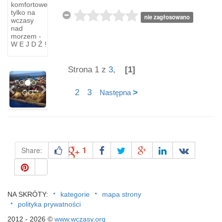
komfortowe
Dno
Jarosławcem
tylko na
pradoliny
nie zagłosowano
wczasy
Klif w
Łeby.
nad
Jarosławcu
człowiek
morzem -
W E J D Ź !
zawodzi
i jego
nasze
osiedle;
oczekiwanie.
miejsce
Strona 1 z
3
,
[1]
Previous
Next
Jest on
ich
2
3
>
Następna
1
Share:
NA SKRÓTY:
kategorie
mapa strony
polityka prywatności
2012 - 2026 ©
www.wczasy.org