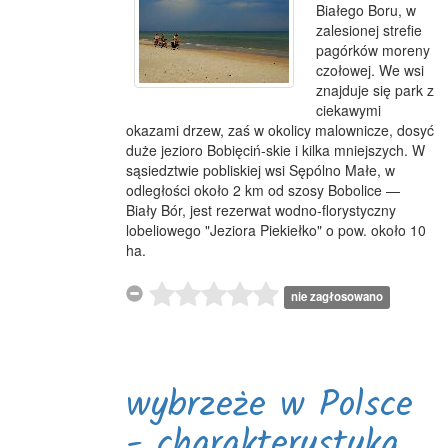
Białego Boru, w
zalesionej strefie
pagórków moreny
czołowej. We wsi
znajduje się park z
ciekawymi
okazami drzew, zaś w okolicy malownicze, dosyć
duże jezioro Bobięciń-skie i kilka mniejszych. W
sąsiedztwie pobliskiej wsi Sępólno Małe, w
odległości około 2 km od szosy Bobolice —
Biały Bór, jest rezerwat wodno-florystyczny
lobeliowego "Jeziora Piekiełko" o pow. około 10
ha.
nie zagłosowano
wybrzeże w Polsce
- charakterystyka