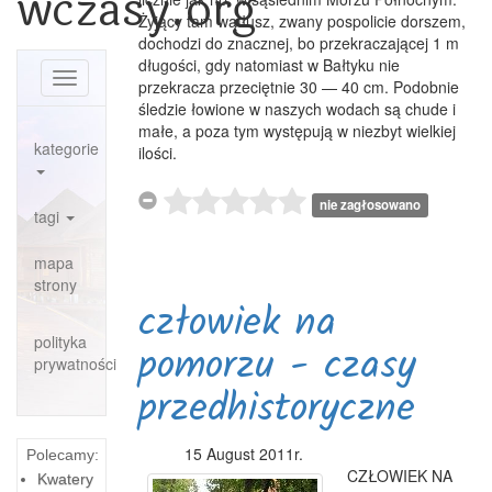
wczasy.org
Żyjący tam wątłusz, zwany pospolicie dorszem,
dochodzi do znacznej, bo przekraczającej 1 m
długości, gdy natomiast w Bałtyku nie
Toggle
przekracza przeciętnie 30 — 40 cm. Podobnie
navigation
śledzie łowione w naszych wodach są chude i
małe, a poza tym występują w niezbyt wielkiej
kategorie
ilości.
nie zagłosowano
tagi
mapa
strony
człowiek na
polityka
pomorzu - czasy
prywatności
przedhistoryczne
15 August 2011r.
Polecamy:
CZŁOWIEK NA
Kwatery