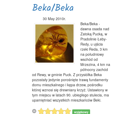
Beka/Beka
30 May 2010r.
Beka/Beka -
dawna osada nad
Zatoką Pucką, w
Pradolinie Łeby-
Redy, u ujścia
rzeki Reda, 3 km
na południowy
wschód od
Mrzezina, 4 km na
północny zachód
od Rewy, w gminie Puck. Z przysiółka Beka
pozostały jedynie porośnięte trawą fundamenty
domu mieszkalnego i kępa drzew, pośrodku
której wznosi się drewniany krzyż. Ustawiony w
tym miejscu w latach 90. ubiegłego stulecia, ma
upamiętniać wszystkich mieszkańców Beki.
wyjątkowy