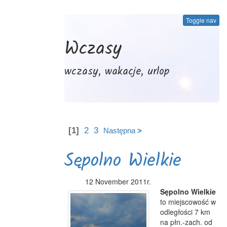
Toggle nav
Wczasy
wczasy, wakacje, urlop
[1]
2
3
Następna
>
Sępolno Wielkie
12 November 2011r.
Sępolno Wielkie
to miejscowość w
odległości 7 km
na płn.-zach. od